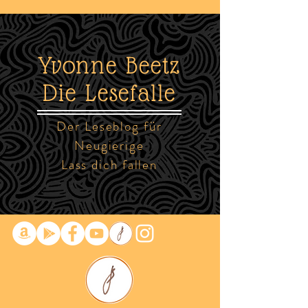
Yvonne Beetz
Die Lesefalle
Der Leseblog für
Neugierige
Lass dich fallen